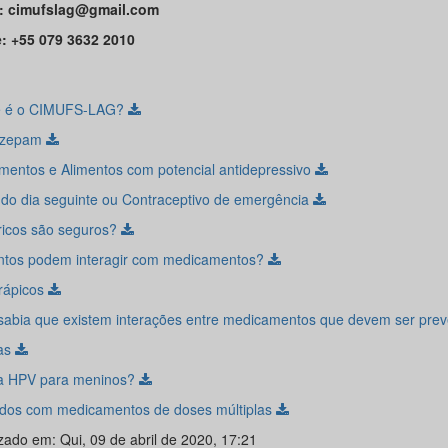
: cimufslag@gmail.com
: +55 079 3632 2010
e é o CIMUFS-LAG?
azepam
mentos e Alimentos com potencial antidepressivo
a do dia seguinte ou Contraceptivo de emergência
icos são seguros?
ntos podem interagir com medicamentos?
erápicos
sabia que existem interações entre medicamentos que devem ser pre
as
a HPV para meninos?
dos com medicamentos de doses múltiplas
zado em: Qui, 09 de abril de 2020, 17:21