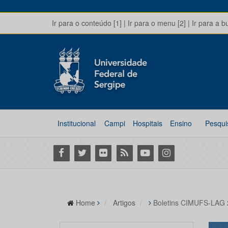
Ir para o conteúdo [1]
|
Ir para o menu [2]
|
Ir para a b
Institucional
Campi
Hospitais
Ensino
Pesqui
Facebook
Twitter
Flickr
RSS
Youtube
Instagram
Home
Artigos
Boletins CIMUFS-LAG