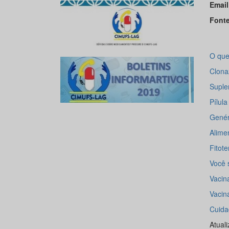
Email
Fonte
O qu
Clon
Suple
Pílul
Genér
Alime
Fitot
Você 
Vacin
Vacin
Cuida
Atuali