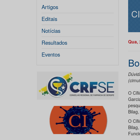
Artigos
C
Editais
Notícias
Qua, 
Resultados
Eventos
Bo
Dúvid
(cimu
O CIM
Garci
pesqu
Bilag
O CIM
Bilag
Funci