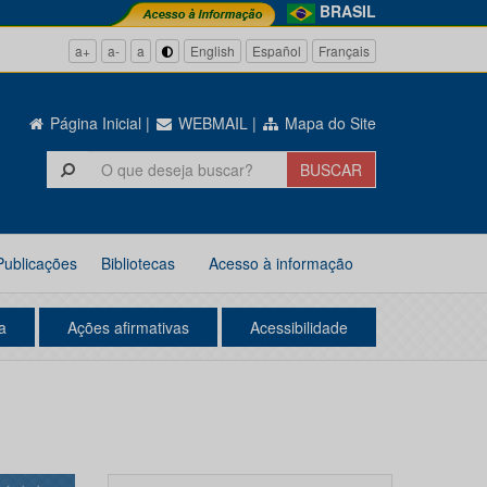
BRASIL
a+
a-
a
English
Español
Français
Página Inicial
|
WEBMAIL
|
Mapa do Site
Publicações
Bibliotecas
Acesso à informação
a
Ações afirmativas
Acessibilidade