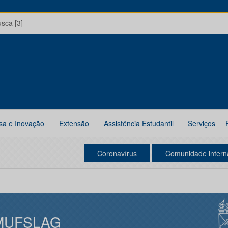
usca [3]
sa e Inovação
Extensão
Assistência Estudantil
Serviços
Coronavírus
Comunidade intern
MUFSLAG