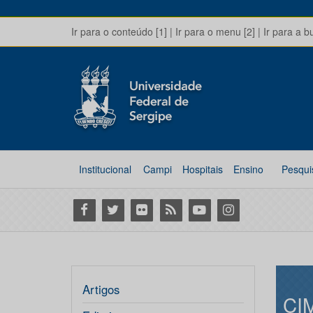
Ir para o conteúdo [1]
|
Ir para o menu [2]
|
Ir para a b
Institucional
Campi
Hospitais
Ensino
Pesqui
Facebook
Twitter
Flickr
RSS
Youtube
Instagram
Artigos
CI