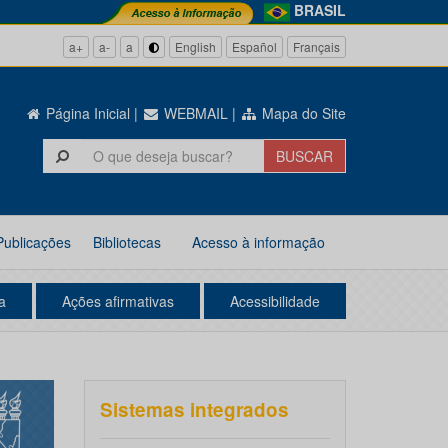
BRASIL
a+
a-
a
English
Español
Français
Página Inicial
|
WEBMAIL
|
Mapa do Site
Publicações
Bibliotecas
Acesso à informação
a
Ações afirmativas
Acessibilidade
Sistemas integrados