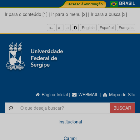
BRASIL
Ir para o conteúdo [1]
|
Ir para o menu [2]
|
Ir para a busca [3]
a+
a-
a
English
Español
Français
Página Inicial
|
WEBMAIL
|
Mapa do Site
Institucional
Campi