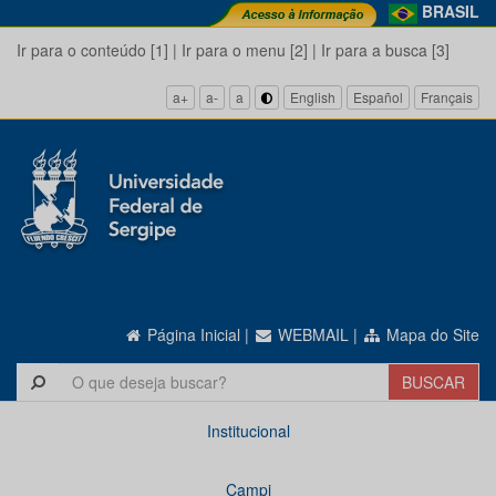
BRASIL
Ir para o conteúdo [1]
|
Ir para o menu [2]
|
Ir para a busca [3]
a+
a-
a
English
Español
Français
Página Inicial
|
WEBMAIL
|
Mapa do Site
Institucional
Campi