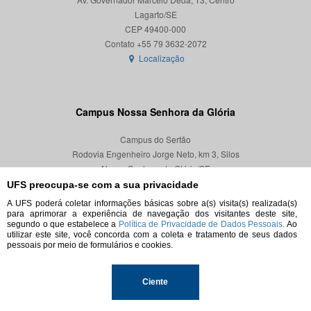
Lagarto/SE
CEP 49400-000
Localização
Campus Nossa Senhora da Glória
Campus do Sertão
Rodovia Engenheiro Jorge Neto, km 3, Silos
Nossa Senhora da Glória/SE
CEP 49680-000
UFS preocupa-se com a sua privacidade
A UFS poderá coletar informações básicas sobre a(s) visita(s) realizada(s)
Localização
para aprimorar a experiência de navegação dos visitantes deste site,
segundo o que estabelece a
Política de Privacidade de Dados Pessoais.
Ao
utilizar este site, você concorda com a coleta e tratamento de seus dados
pessoais por meio de formulários e cookies.
© 2026. Todos os direitos reservados.
Ciente
Universidade Federal de Sergipe.