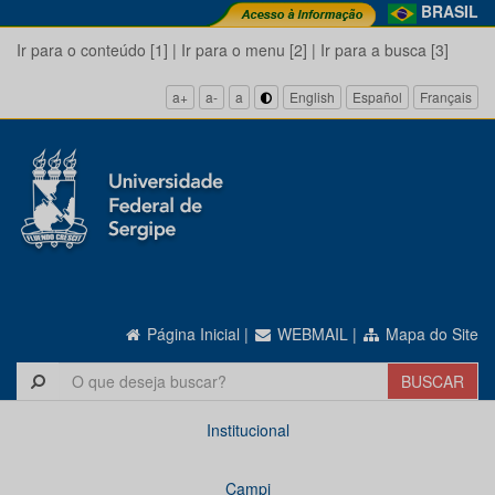
BRASIL
Ir para o conteúdo [1]
|
Ir para o menu [2]
|
Ir para a busca [3]
a+
a-
a
English
Español
Français
Página Inicial
|
WEBMAIL
|
Mapa do Site
Institucional
Campi