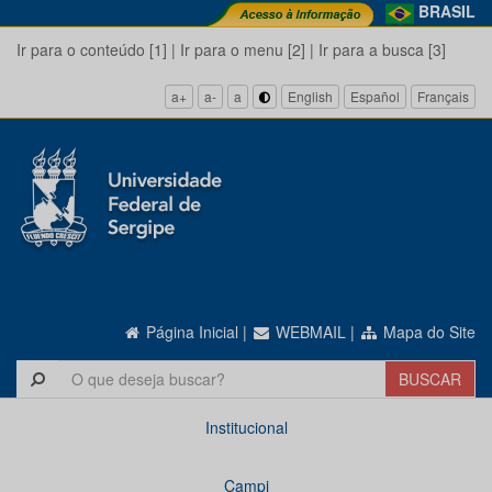
BRASIL
Ir para o conteúdo [1]
|
Ir para o menu [2]
|
Ir para a busca [3]
a+
a-
a
English
Español
Français
Página Inicial
|
WEBMAIL
|
Mapa do Site
Institucional
Campi