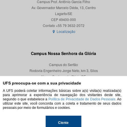
Campus Prof. Antônio Garcia Filho
Av. Governador Marcelo Déda, 13, Centro
Lagarto/SE
CEP 49400-000
Localização
Campus Nossa Senhora da Glória
Campus do Sertão
Rodovia Engenheiro Jorge Neto, km 3, Silos
Nossa Senhora da Glória/SE
CEP 49680-000
UFS preocupa-se com a sua privacidade
A UFS poderá coletar informações básicas sobre a(s) visita(s) realizada(s)
Localização
para aprimorar a experiência de navegação dos visitantes deste site,
segundo o que estabelece a
Política de Privacidade de Dados Pessoais.
Ao
utilizar este site, você concorda com a coleta e tratamento de seus dados
pessoais por meio de formulários e cookies.
© 2026. Todos os direitos reservados.
Ciente