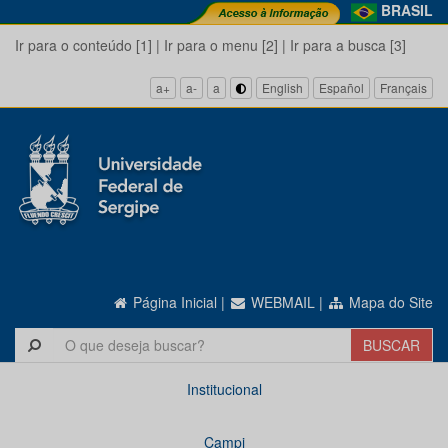
BRASIL
Ir para o conteúdo [1]
|
Ir para o menu [2]
|
Ir para a busca [3]
a+
a-
a
English
Español
Français
Página Inicial
|
WEBMAIL
|
Mapa do Site
Institucional
Campi