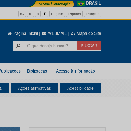
BRASIL
a+
a-
a
English
Español
Français
Página Inicial
|
WEBMAIL
|
Mapa do Site
Publicações
Bibliotecas
Acesso à informação
a
Ações afirmativas
Acessibilidade