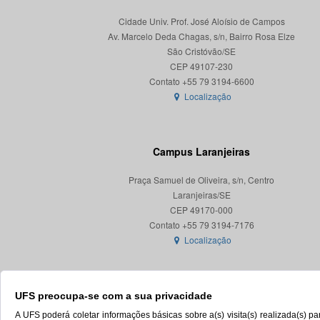
Cidade Univ. Prof. José Aloísio de Campos
Av. Marcelo Deda Chagas, s/n, Bairro Rosa Elze
São Cristóvão/SE
CEP 49107-230
Localização
Campus Laranjeiras
Praça Samuel de Oliveira, s/n, Centro
Laranjeiras/SE
CEP 49170-000
Localização
UFS preocupa-se com a sua privacidade
A UFS poderá coletar informações básicas sobre a(s) visita(s) realizada(s) 