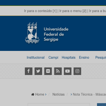
Ir para o conteúdo [1]
|
Ir para o menu [2]
|
Ir para a b
Institucional
Campi
Hospitais
Ensino
Pesqui
Facebook
Twitter
Flickr
RSS
Youtube
Instagram
Home
Notícias
Nota Técnica - Másca