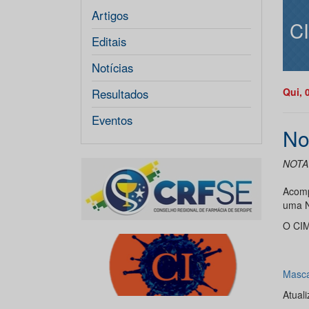
Artigos
C
Editais
Notícias
Qui, 
Resultados
Eventos
No
NOTA
Acomp
uma N
O CIM
Masca
Atuali