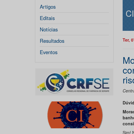
Artigos
C
Editais
Notícias
Ter, 
Resultados
Eventos
Mo
co
ri
Centr
Dúvi
Morad
banho
consi
Sim! 