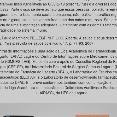
tram-se mais vulneráveis ao COVID-19 (coronavírus) e a diversas do
ciosas. Parte disso, se deve ao fato que essas pessoas, por não terem 
guem fazer o isolamento social, bem como, não realizam a prática reg
os de higiene, como a lavagem frequente das mãos e do rosto. Somado 
cia de uma alimentação adequada, juntamente com os demais fatores
ragilidade no sistema imune.
 Paulo Marchiori; PELLEGRINI FILHO, Alberto. A saúde e seus determ
s. Physis: revista de saúde coletiva, v. 17, p. 77-93, 2007.
ntral de Informações é uma ação da Liga Acadêmica de Farmacologia 
garto (LAFAC-Lag) e do Centro de Informações sobre Medicamentos 
rto (CIMUFS-LAG). Ela conta com o apoio do Conselho Regional de F
gipe (CRF-SE), da Universidade Federal de Sergipe Campus Lagarto 
tamento de Farmácia de Lagarto (DFAL), o Laboratório de Estudos e
macêuticos (LECFAR) e o Laboratório de desenvolvimento farmacêutic
ulados ao DFAL. Em breve contaremos também com comunicação em l
io da Liga Acadêmica em Inclusão dos Deficientes Auditivos e Surdos
(LAIDASS), da UFS de Lagarto.