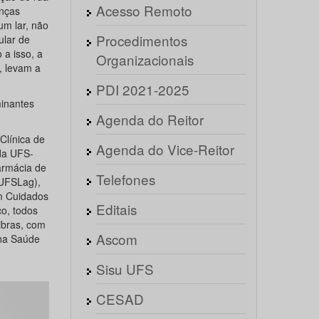
Acesso Remoto
enças
um lar, não
Procedimentos
ular de
a isso, a
Organizacionais
, levam a
PDI 2021-2025
inantes
Agenda do Reitor
Clínica de
Agenda do Vice-Reitor
da UFS-
armácia de
Telefones
(UFSLag),
m Cuidados
Editais
o, todos
ibras, com
Ascom
 na Saúde
Sisu UFS
CESAD