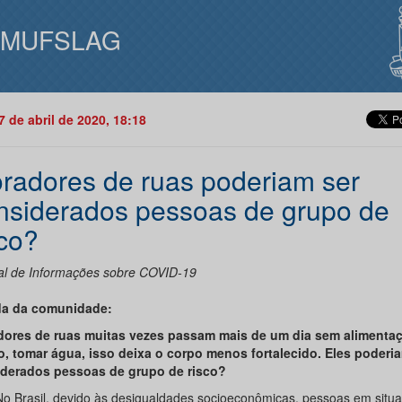
IMUFSLAG
07 de abril de 2020, 18:18
radores de ruas poderiam ser
nsiderados pessoas de grupo de
sco?
al de Informações sobre COVID-19
da da comunidade:
ores de ruas muitas vezes passam mais de um dia sem alimentaç
, tomar água, isso deixa o corpo menos fortalecido. Eles poderi
derados pessoas de grupo de risco?
No Brasil, devido às desigualdades socioeconômicas, pessoas em situ