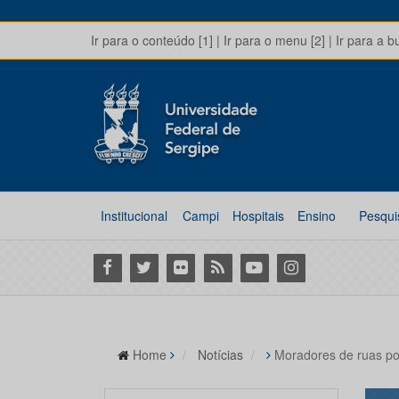
Ir para o conteúdo [1]
|
Ir para o menu [2]
|
Ir para a b
Institucional
Campi
Hospitais
Ensino
Pesqui
Facebook
Twitter
Flickr
RSS
Youtube
Instagram
Home
Notícias
Moradores de ruas po