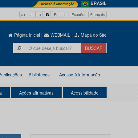
BRASIL
a+
a-
a
English
Español
Français
Página Inicial
|
WEBMAIL
|
Mapa do Site
Publicações
Bibliotecas
Acesso à informação
a
Ações afirmativas
Acessibilidade