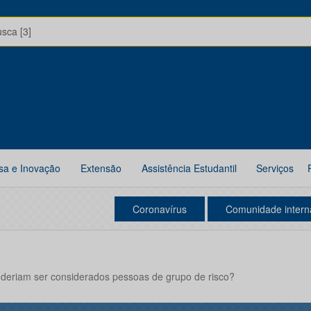
usca [3]
sa e Inovação
Extensão
Assistência Estudantil
Serviços
Coronavírus
Comunidade intern
deriam ser considerados pessoas de grupo de risco?