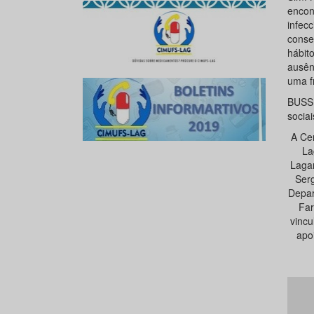
encon
infec
conse
hábit
ausên
uma f
BUSS,
sociai
A Ce
La
Laga
Ser
Depar
Far
vinc
apo