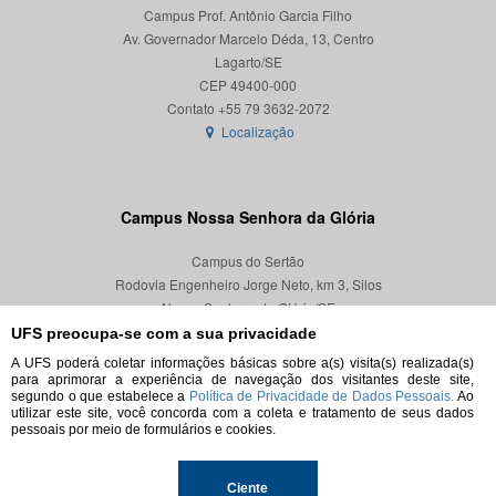
Campus Prof. Antônio Garcia Filho
Av. Governador Marcelo Déda, 13, Centro
Lagarto/SE
CEP 49400-000
Localização
Campus Nossa Senhora da Glória
Campus do Sertão
Rodovia Engenheiro Jorge Neto, km 3, Silos
Nossa Senhora da Glória/SE
CEP 49680-000
UFS preocupa-se com a sua privacidade
A UFS poderá coletar informações básicas sobre a(s) visita(s) realizada(s)
Localização
para aprimorar a experiência de navegação dos visitantes deste site,
segundo o que estabelece a
Política de Privacidade de Dados Pessoais.
Ao
utilizar este site, você concorda com a coleta e tratamento de seus dados
pessoais por meio de formulários e cookies.
© 2026. Todos os direitos reservados.
Ciente