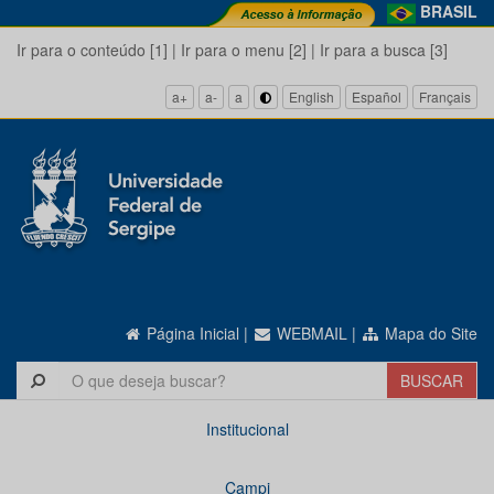
BRASIL
Ir para o conteúdo [1]
|
Ir para o menu [2]
|
Ir para a busca [3]
a+
a-
a
English
Español
Français
Página Inicial
|
WEBMAIL
|
Mapa do Site
Institucional
Campi