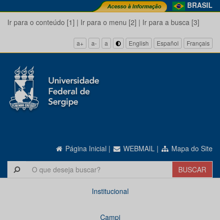
BRASIL
Ir para o conteúdo [1]
|
Ir para o menu [2]
|
Ir para a busca [3]
a+
a-
a
English
Español
Français
Página Inicial
|
WEBMAIL
|
Mapa do Site
Institucional
Campi