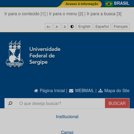
BRASIL
Ir para o conteúdo [1]
|
Ir para o menu [2]
|
Ir para a busca [3]
a+
a-
a
English
Español
Français
Página Inicial
|
WEBMAIL
|
Mapa do Site
Institucional
Campi