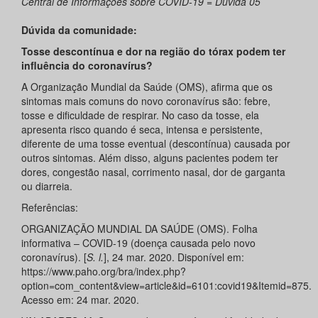
Central de Informações sobre COVID-19 = Dúvida 05
Dúvida da comunidade:
Tosse descontínua e dor na região do tórax podem ter
influência do coronavírus?
A Organização Mundial da Saúde (OMS), afirma que os
sintomas mais comuns do novo coronavírus são: febre,
tosse e dificuldade de respirar. No caso da tosse, ela
apresenta risco quando é seca, intensa e persistente,
diferente de uma tosse eventual (descontínua) causada por
outros sintomas. Além disso, alguns pacientes podem ter
dores, congestão nasal, corrimento nasal, dor de garganta
ou diarreia.
Referências:
ORGANIZAÇÃO MUNDIAL DA SAÚDE (OMS). Folha
informativa – COVID-19 (doença causada pelo novo
coronavírus). [
S. l.
], 24 mar. 2020. Disponível em:
https://www.paho.org/bra/index.php?
option=com_content&view=article&id=6101:covid19&Itemid=875.
Acesso em: 24 mar. 2020.