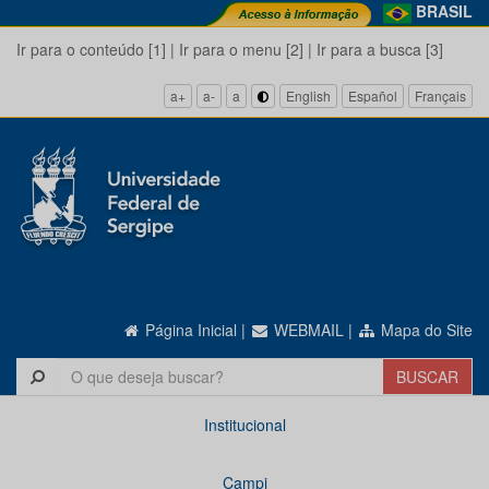
BRASIL
Ir para o conteúdo [1]
|
Ir para o menu [2]
|
Ir para a busca [3]
a+
a-
a
English
Español
Français
Página Inicial
|
WEBMAIL
|
Mapa do Site
Institucional
Campi