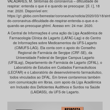
VALADARES, M. Sintomas do coronavírus – dificuldade de
respirar: entenda o que é e quando se preocupar. [
S. l.
], 18
mar. 2020. Disponível em:
https://g1.globo.com/bemestar/coronavirus/noticia/2020/03/18/si
do-coronavirus-dificuldade-de-respirar-entenda-o-que-e-e-
quando-se-preocupar.ghtml. Acesso em: 24 mar. 2020.
A Central de Informações é uma ação da Liga Acadêmica de
Farmacologia Clínica de Lagarto (LAFAC-Lag) e do Centro
de Informações sobre Medicamentos da UFS-Lagarto
(CIMUFS-LAG). Ela conta com o apoio do Conselho
Regional de Farmácia de Sergipe (CRF-SE), da
Universidade Federal de Sergipe Campus Lagarto
(UFSLag), Departamento de Farmácia de Lagarto (DFAL), o
Laboratório de Estudos em Cuidados Farmacêuticos
(LECFAR) e o Laboratório de desenvolvimento farmacêutico,
todos vinculados ao DFAL. Em breve contaremos também
com comunicação em libras, com apoio da Liga Acadêmica
em Inclusão dos Deficientes Auditivos e Surdos na Saúde
(LAIDASS), da UFS de Lagarto.