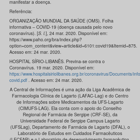
manifestar a doença.
Referência:
ORGANIZAÇÃO MUNDIAL DA SAÚDE (OMS). Folha
informativa – COVID-19 (doença causada pelo novo
coronavírus). [
S. l.
], 24 mar. 2020. Disponível em:
https://www.paho.org/bra/index.php?
option=com_content&view=article&id=6101:covid19&Itemid=875.
Acesso em: 24 mar. 2020.
HOSPITAL SÍRIO-LIBANÊS. Previna-se contra o
Coronavírus. 19 mar. 2020. Disponível em:
https://www.hospitalsiriolibanes.org.br/coronavirus/Documents/info
covid.pdf
. Acesso em: 24 mar. 2020.
A Central de Informações é uma ação da Liga Acadêmica de
Farmacologia Clínica de Lagarto (LAFAC-Lag) e do Centro
de Informações sobre Medicamentos da UFS-Lagarto
(CIMUFS-LAG). Ela conta com o apoio do Conselho
Regional de Farmácia de Sergipe (CRF-SE), da
Universidade Federal de Sergipe Campus Lagarto
(UFSLag), Departamento de Farmácia de Lagarto (DFAL), o
Laboratório de Estudos em Cuidados Farmacêuticos
(LECFAR) e o Laboratório de desenvolvimento farmacêutico,