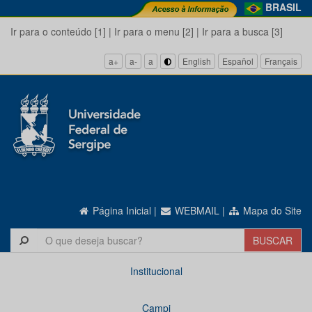
BRASIL
Ir para o conteúdo [1]
|
Ir para o menu [2]
|
Ir para a busca [3]
a+
a-
a
English
Español
Français
Página Inicial
|
WEBMAIL
|
Mapa do Site
Institucional
Campi