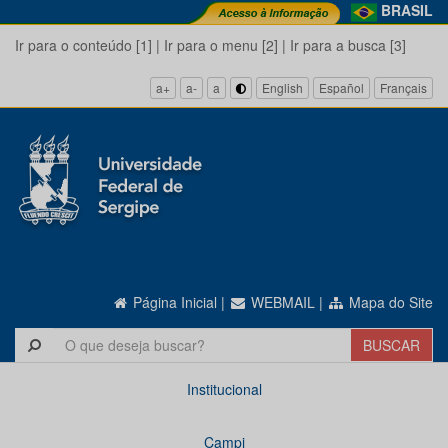
BRASIL
Ir para o conteúdo [1]
|
Ir para o menu [2]
|
Ir para a busca [3]
a+
a-
a
English
Español
Français
Página Inicial
|
WEBMAIL
|
Mapa do Site
Institucional
Campi