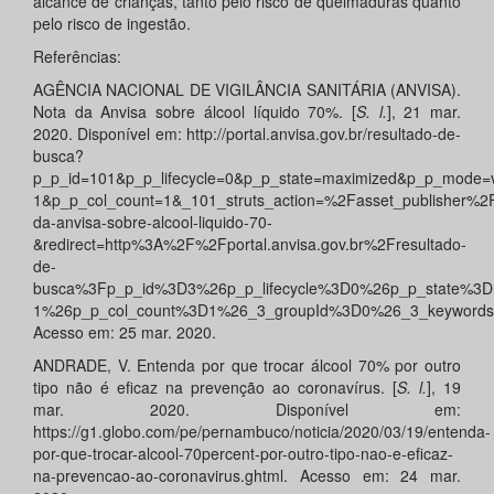
alcance de crianças, tanto pelo risco de queimaduras quanto
pelo risco de ingestão.
Referências:
AGÊNCIA NACIONAL DE VIGILÂNCIA SANITÁRIA (ANVISA).
Nota da Anvisa sobre álcool líquido 70%. [
S. l.
], 21 mar.
2020. Disponível em: http://portal.anvisa.gov.br/resultado-de-
busca?
p_p_id=101&p_p_lifecycle=0&p_p_state=maximized&p_p_mode=
1&p_p_col_count=1&_101_struts_action=%2Fasset_publisher%2
da-anvisa-sobre-alcool-liquido-70-
&redirect=http%3A%2F%2Fportal.anvisa.gov.br%2Fresultado-
de-
busca%3Fp_p_id%3D3%26p_p_lifecycle%3D0%26p_p_state%3
1%26p_p_col_count%3D1%26_3_groupId%3D0%26_3_keywords
Acesso em: 25 mar. 2020.
ANDRADE, V. Entenda por que trocar álcool 70% por outro
tipo não é eficaz na prevenção ao coronavírus. [
S. l.
], 19
mar. 2020. Disponível em:
https://g1.globo.com/pe/pernambuco/noticia/2020/03/19/entenda-
por-que-trocar-alcool-70percent-por-outro-tipo-nao-e-eficaz-
na-prevencao-ao-coronavirus.ghtml. Acesso em: 24 mar.