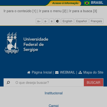
BRASIL
Ir para o conteúdo [1]
|
Ir para o menu [2]
|
Ir para a busca [3]
a+
a-
a
English
Español
Français
Página Inicial
|
WEBMAIL
|
Mapa do Site
Institucional
Campi