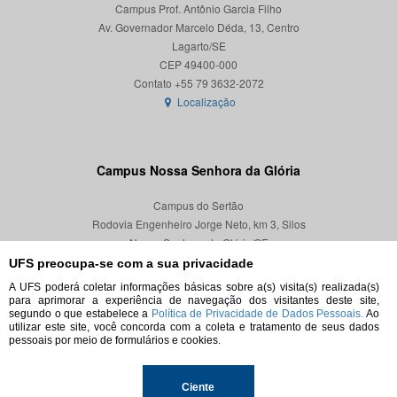
Campus Prof. Antônio Garcia Filho
Av. Governador Marcelo Déda, 13, Centro
Lagarto/SE
CEP 49400-000
Localização
Campus Nossa Senhora da Glória
Campus do Sertão
Rodovia Engenheiro Jorge Neto, km 3, Silos
Nossa Senhora da Glória/SE
CEP 49680-000
UFS preocupa-se com a sua privacidade
A UFS poderá coletar informações básicas sobre a(s) visita(s) realizada(s)
Localização
para aprimorar a experiência de navegação dos visitantes deste site,
segundo o que estabelece a
Política de Privacidade de Dados Pessoais.
Ao
utilizar este site, você concorda com a coleta e tratamento de seus dados
pessoais por meio de formulários e cookies.
© 2026. Todos os direitos reservados.
Ciente