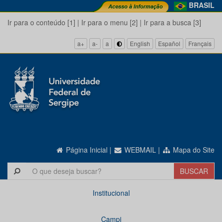
BRASIL
Ir para o conteúdo [1]
|
Ir para o menu [2]
|
Ir para a busca [3]
a+
a-
a
English
Español
Français
Página Inicial
|
WEBMAIL
|
Mapa do Site
Institucional
Campi