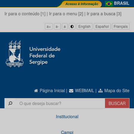
BRASIL
Ir para o conteúdo [1]
|
Ir para o menu [2]
|
Ir para a busca [3]
a+
a-
a
English
Español
Français
Página Inicial
|
WEBMAIL
|
Mapa do Site
Institucional
Campi