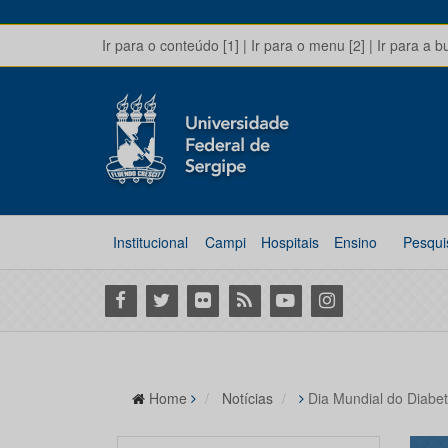
Ir para o conteúdo [1]
|
Ir para o menu [2]
|
Ir para a b
Institucional
Campi
Hospitais
Ensino
Pesqui
Facebook
Twitter
Flickr
RSS
Youtube
Instagram
Home
Notícias
Dia Mundial do Diabe