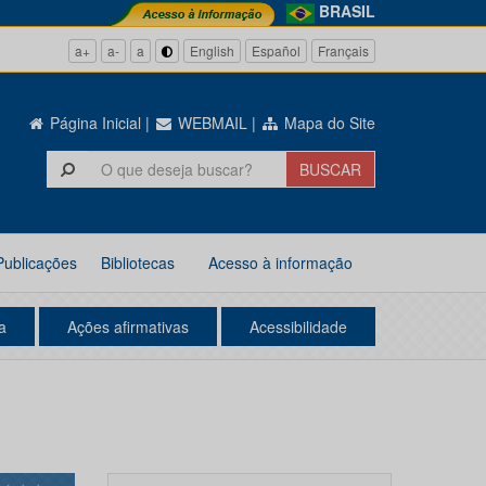
BRASIL
a+
a-
a
English
Español
Français
Página Inicial
|
WEBMAIL
|
Mapa do Site
Publicações
Bibliotecas
Acesso à informação
a
Ações afirmativas
Acessibilidade