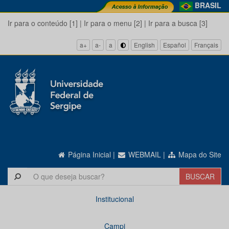
BRASIL
Ir para o conteúdo [1]
|
Ir para o menu [2]
|
Ir para a busca [3]
a+
a-
a
English
Español
Français
Página Inicial
|
WEBMAIL
|
Mapa do Site
Institucional
Campi